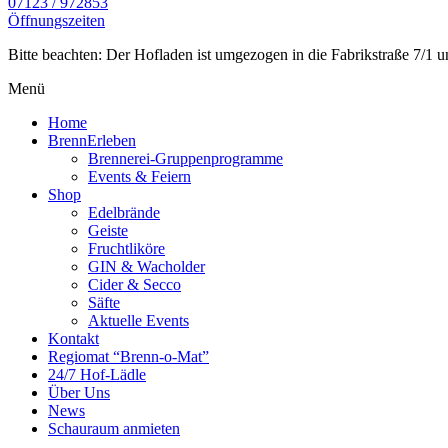
07123 / 972853
Öffnungszeiten
Bitte beachten: Der Hofladen ist umgezogen in die Fabrikstraße 7/1 un
Menü
Home
BrennErleben
Brennerei-Gruppenprogramme
Events & Feiern
Shop
Edelbrände
Geiste
Fruchtliköre
GIN & Wacholder
Cider & Secco
Säfte
Aktuelle Events
Kontakt
Regiomat “Brenn-o-Mat”
24/7 Hof-Lädle
Über Uns
News
Schauraum anmieten