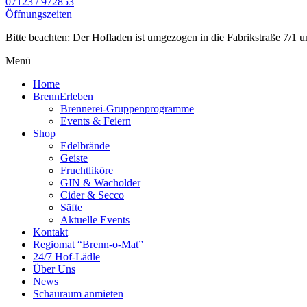
07123 / 972853
Öffnungszeiten
Bitte beachten: Der Hofladen ist umgezogen in die Fabrikstraße 7/1 un
Menü
Home
BrennErleben
Brennerei-Gruppenprogramme
Events & Feiern
Shop
Edelbrände
Geiste
Fruchtliköre
GIN & Wacholder
Cider & Secco
Säfte
Aktuelle Events
Kontakt
Regiomat “Brenn-o-Mat”
24/7 Hof-Lädle
Über Uns
News
Schauraum anmieten