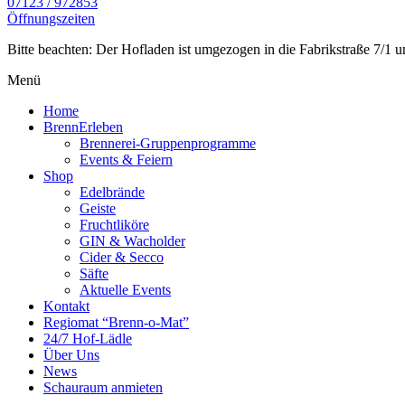
07123 / 972853
Öffnungszeiten
Bitte beachten: Der Hofladen ist umgezogen in die Fabrikstraße 7/1 un
Menü
Home
BrennErleben
Brennerei-Gruppenprogramme
Events & Feiern
Shop
Edelbrände
Geiste
Fruchtliköre
GIN & Wacholder
Cider & Secco
Säfte
Aktuelle Events
Kontakt
Regiomat “Brenn-o-Mat”
24/7 Hof-Lädle
Über Uns
News
Schauraum anmieten