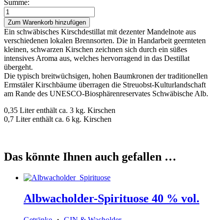
Summe:
Kirschwasser
40%
Zum Warenkorb hinzufügen
vol.
Ein schwäbisches Kirschdestillat mit dezenter Mandelnote aus
Menge
verschiedenen lokalen Brennsorten. Die in Handarbeit geernteten
kleinen, schwarzen Kirschen zeichnen sich durch ein süßes
intensives Aroma aus, welches hervorragend in das Destillat
übergeht.
Die typisch breitwüchsigen, hohen Baumkronen der traditionellen
Ermstäler Kirschbäume überragen die Streuobst-Kulturlandschaft
am Rande des UNESCO-Biosphärenreservates Schwäbische Alb.
0,35 Liter enthält ca. 3 kg. Kirschen
0,7 Liter enthält ca. 6 kg. Kirschen
Das könnte Ihnen auch gefallen …
Albwacholder-Spirituose 40 % vol.
Getränke
・
GIN & Wacholder