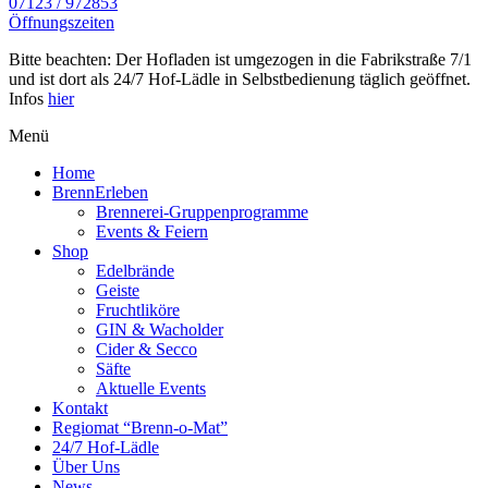
07123 / 972853
Öffnungszeiten
Bitte beachten: Der Hofladen ist umgezogen in die Fabrikstraße 7/1
und ist dort als 24/7 Hof-Lädle in Selbstbedienung täglich geöffnet.
Infos
hier
Menü
Home
BrennErleben
Brennerei-Gruppenprogramme
Events & Feiern
Shop
Edelbrände
Geiste
Fruchtliköre
GIN & Wacholder
Cider & Secco
Säfte
Aktuelle Events
Kontakt
Regiomat “Brenn-o-Mat”
24/7 Hof-Lädle
Über Uns
News