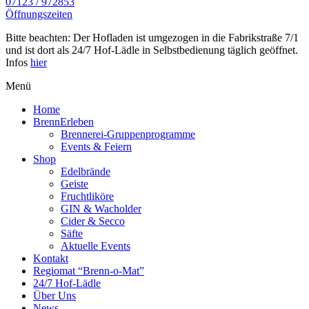
07123 / 972853
Öffnungszeiten
Bitte beachten: Der Hofladen ist umgezogen in die Fabrikstraße 7/1
und ist dort als 24/7 Hof-Lädle in Selbstbedienung täglich geöffnet.
Infos
hier
Menü
Home
BrennErleben
Brennerei-Gruppenprogramme
Events & Feiern
Shop
Edelbrände
Geiste
Fruchtliköre
GIN & Wacholder
Cider & Secco
Säfte
Aktuelle Events
Kontakt
Regiomat “Brenn-o-Mat”
24/7 Hof-Lädle
Über Uns
News